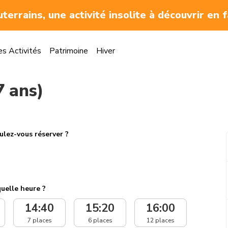
errains, une activité insolite à découvrir en f
es Activités
Patrimoine
Hiver
7 ans)
lez-vous réserver ?
uelle heure ?
14:40
15:20
16:00
7 places
6 places
12 places